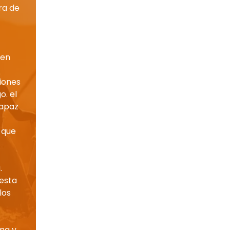
ra de
den
ciones
o. el
capaz
 que
.
uesta
los
ma y