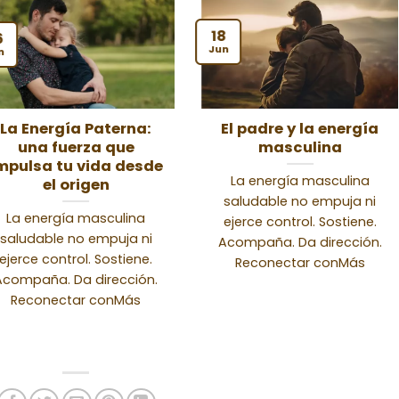
18
6
Jun
n
La Energía Paterna:
El padre y la energía
una fuerza que
masculina
mpulsa tu vida desde
La energía masculina
el origen
saludable no empuja ni
La energía masculina
ejerce control. Sostiene.
saludable no empuja ni
Acompaña. Da dirección.
ejerce control. Sostiene.
Reconectar conMás
Acompaña. Da dirección.
Reconectar conMás