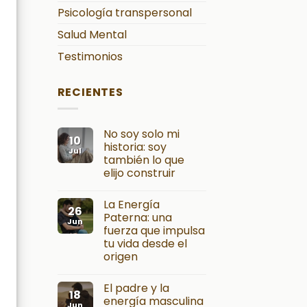
Psicología transpersonal
Salud Mental
Testimonios
RECIENTES
No soy solo mi
10
historia: soy
Jul
también lo que
elijo construir
La Energía
26
Paterna: una
Jun
fuerza que impulsa
tu vida desde el
origen
El padre y la
18
energía masculina
Jun