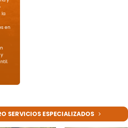
o
 la
es en
ón
 y
til.
O SERVICIOS ESPECIALIZADOS