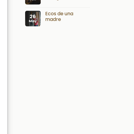
Ecos de una
26
madre
May