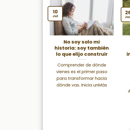
10
2
Jul
Ju
nectarse para
No soy solo mi
er a Elegirse
historia: soy también
lo que elijo construir
i
cio íntimo para
Comprender de dónde
as que desean
vienes es el primer paso
tarse del ruido y
para transformar hacia
er a elegirse
dónde vas. Inicia unMás
ntemente. EnMás