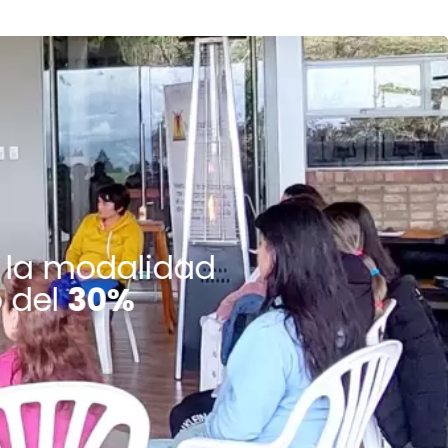
 la modalidad
 del
30%