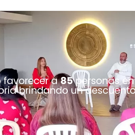
o favorecer a
85
personas en
ria brindando un descuento