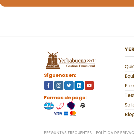
YE
Qui
Síguenos en:
Equ
For
Tes
Formas de pago:
Soli
Blo
PREGUNTAS FRECUENTES
POLÍTICA DE PRIVA