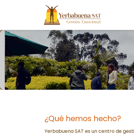
Skip
to
content
¿Qué hemos hecho?
Yerbabuena SAT es un centro de ges