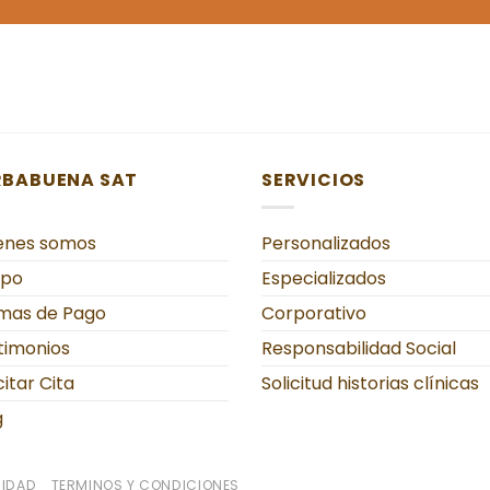
RBABUENA SAT
SERVICIOS
enes somos
Personalizados
ipo
Especializados
mas de Pago
Corporativo
timonios
Responsabilidad Social
citar Cita
Solicitud historias clínicas
g
CIDAD
TERMINOS Y CONDICIONES