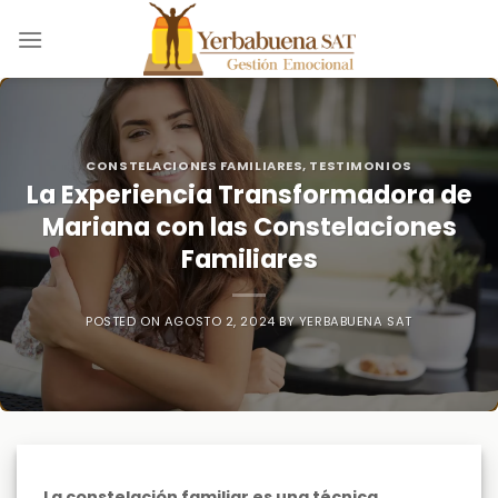
Skip
to
content
CONSTELACIONES FAMILIARES
,
TESTIMONIOS
La Experiencia Transformadora de
Mariana con las Constelaciones
Familiares
POSTED ON
AGOSTO 2, 2024
BY
YERBABUENA SAT
La constelación familiar es una técnica